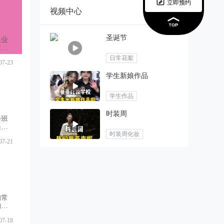

立即预约
视频中心
圣诞节
美业
放
承诺
日常花絮
07-23
绝淘
学生新娘作品
学生作品
时装周
步班
美业
时装周化妆
流行
07-21
都是
的常
构强
妆技
07-18
工