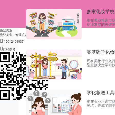
多家化妆学校
现在美业培训市
职业发展的关键
心。在深圳曼亚
曼亚美业
无任何隐形消费
曼亚美业，专业培训，成就您的梦想
汰落后技术，拒

15012469837

扫码拨号
零基础学化妆
现在美妆行业入
型直接决定学习
给出的专业建议
趋势的高端班，
前沿流行时尚实
学化妆送工具
现在美业培训市
见坑，也成了想
制要求购买？曼
术，完全不会强