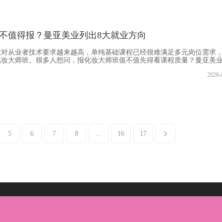
用算进了学费，质量还没保障。曼亚美业这种模式反而更实在，所有
不值得报？曼亚美业列出8大就业方向
业对从业者技术要求越来越高，单纯基础课程已经很难满足多元岗位需求
化妆大师班。很多人想问，报化妆大师班值不值先得看课程质量？曼亚美
妆大师班包含新娘全科化妆班全部课程，此外还有国际影楼精修班、创意
2026-
巧方法。课程不做僵化教学，每种风格妆容不固定版式，靠技巧方法可灵
格的妆容。当前国内中高端化妆岗位的人才缺口正在不断扩大。和
5
6
7
8
…
16
17
