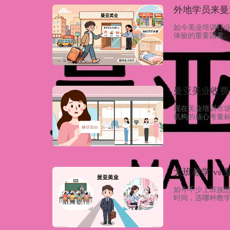
外地学员来曼
如今美业培训行
体验的重要因素
处。曼亚美业从
教学质量发展”
表。上个月有个
曼亚美业收费
现在美业培训市
机构的核心考量
诺。在深圳曼亚
无任何隐形消费
再推销产品赚收
大班教学 v
如今不少上班族
时间，选哪种教
看曼亚美业的课
一对一针对性授
何隐形消费，拒