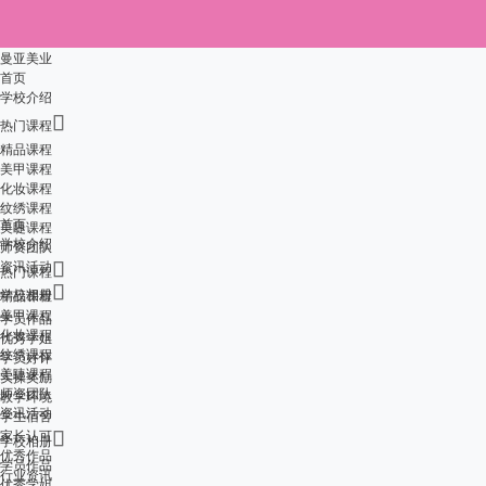
曼亚美业
首页
学校介绍

热门课程
精品课程
美甲课程
化妆课程
纹绣课程
首页
美睫课程
学校介绍
师资团队
资讯活动

热门课程

学校相册
精品课程
美甲课程
学员作品
化妆课程
优秀学姐
纹绣课程
学员好评
美睫课程
实操奖励
师资团队
教学环境
资讯活动
学生宿舍
家长认可

学校相册
优秀作品
学员作品
行业资讯
优秀学姐