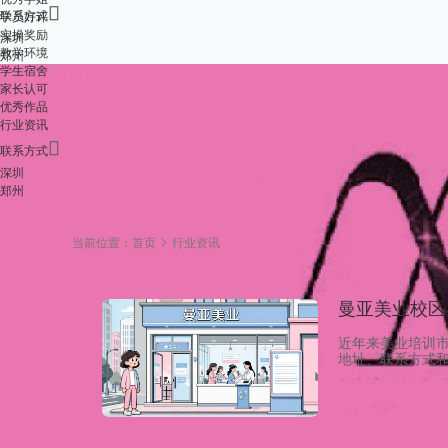

联系方式
学员好评
实操奖励
深圳
教学环境
郑州
学生宿舍
家长认可
优秀作品
行业资讯

联系方式
深圳
郑州
当前位置：
首页
行业资讯
曼亚美业校区
近年来美业培训
地址、联系方式
获取，工作人员
优惠请具体咨询
官方说明你想要