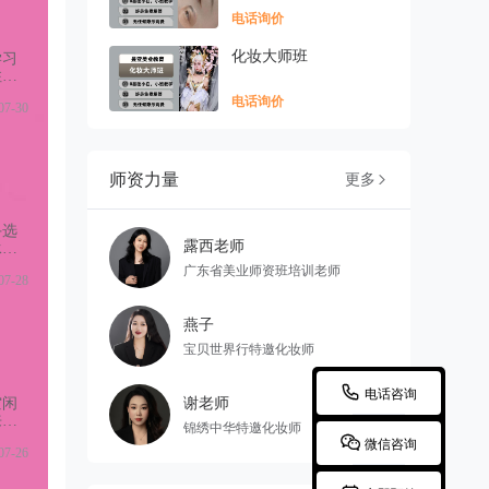
电话询价
化妆大师班
学习
住
，靠
电话询价
07-30
代
师资力量
更多

手选
露西老师
承
承诺
广东省美业师资班培训老师
07-28
后续
燕子
宝贝世界行特邀化妆师

电话咨询
谢老师
空闲
来看
锦绣中华特邀化妆师
学，

微信咨询
07-26
无任