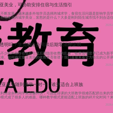
亚美业，可协助安排住宿与生活指引
业不断发展，越来越多外地学员选择跨城求学，食宿生活问题是影响学员
。外地学员跨城学美业，发愁的是什么？大多是刚到陌生城市找不到合适
学员角度出发，曼亚秉承“以人才为导向，以学员为中心，以贴心服务取胜
2026-
的理念，贴心照顾远道而来的你，因材施教，已经成为美业教育极具特色的
从湖南来深圳学美甲的小姑娘，刚下火车就联系机构说找不到住的
透明吗？学员晒出合同和后期零消费证明
场不少机构都存在低价引流后期隐形收费的乱象，收费透明度早已成为新
标准。如何确定曼亚美业的收费是否靠谱？我们直接来看官方给出的公开
，没有吹嘘，没有包装，没有繁杂广告，没有花里胡哨的促销和乱收费，
2026-
，有的只是国内实战前沿的化妆技术。很多小机构靠低价吸引学员报名，
益，曼亚美业的规则完全不同。收费公开透明，后期无任何隐形消费
s 曼亚美业随到随学一对一，谁更适合上班族
想利用业余时间学美业赚外快，可固定排课的大班教学很难匹配挤出来的
学模式成了很多人的难题。哪种教学模式更能适配上班族的碎片化时间？
程设置，曼亚美业不少热门课程都采用该模式，美睫创业班学制：随到随
2026-
课，时间灵活。而且收费清晰无隐形消费，曼亚美业收费公开透明，承诺
绝一切后期强制性卖给学员东西。传统大班教学统一进度，基础差