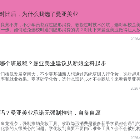
对比后，为什么我选了曼亚美业
场良莠不齐，不少学员都踩过隐形消费、教授过时技术的坑，选对学校是
第一步。如何避免选校时遇到隐形消费的坑？对比下来曼亚美业做得让人
，没有吹嘘，没有包装，没有繁杂广告，没有花里胡哨的促销和乱收费，
2026-
，除了公开透明收费，还完全不会强制学员购物。我们这也拒绝平庸，拒
绝一切后期各种强制性卖给学员东西！说白了，学化妆就怕学的都是
哪个班最稳？曼亚美业建议从新娘全科起步
行门槛低发展空间大，不少零基础新人想通过系统培训入行化妆，选对起
效率和就业效果。零基础学化妆，选什么班起步才不会踩坑？来看看曼亚
，曼亚美业不设简单粗放的基础性肤浅的基础班，起点就是结合当下最新
2026-
所有学员都从0基础开始。一次性就学到相对全面深刻的内容，日常教授的
战的技术，而非落伍淘汰的老旧技术。不少机构会拆分出基础班
吗？曼亚美业承诺无强制推销，自备自愿
场鱼龙混杂，强制推销美妆工具、收取隐形消费是很多新手学员都会遇到
学化妆的人很关心的问题。学化妆到底要不要自己准备工具？会不会被机
亚美业明确给出答复：承诺无任何隐形消费，有的只是国内实战前沿的化
2026-
买强卖，拒绝一切后期各种强制性卖给学员东西！说白了，很多机构说送