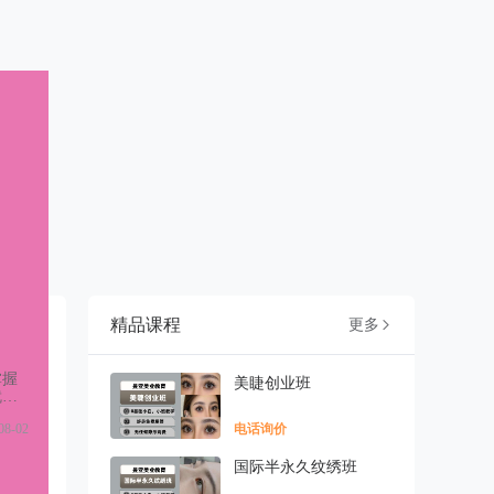
精品课程
更多

掌握
美睫创业班
就能
以及
08-02
电话询价
联系
国际半永久纹绣班