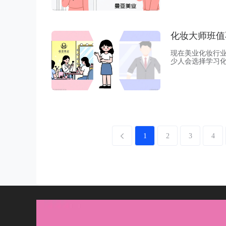
具，其实都把费
化妆大师班值
现在美业化妆行
少人会选择学习
程容量充足，化
等多个套系的技
化出更多不同风
1
2
3
4
