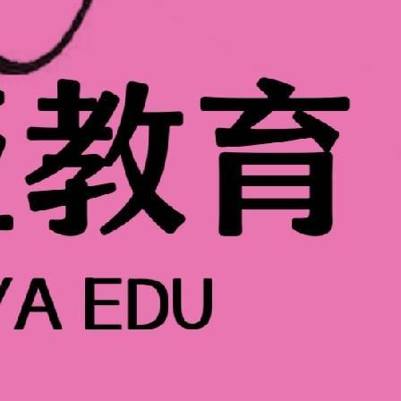
新手的顾虑摸透了——别说“会不会跟不上”，好多班就是专门给
老师会蹲在你旁边手把手调粉底：圆脸怎么用浅一号粉底提亮苹
？立刻帮你擦掉重教，连“眉尾要比眉峰低0.3cm”这种细节都
秀禾妆、晚宴blingbling妆，十来种妆型全练到，不是光
的教学节奏大多是“慢慢来”。比如某某美妆的新手大纲，先让你认
圆头（定散粉），睫毛膏要选纤长款还是浓密款？等你摸熟了，
卡粉，干皮要先涂妆前乳再上粉底；之后学眼影的层次（比如大地
双要画细一点，不然会被眼皮盖住），慢慢加上发型搭配——比
就散掉。
实习。比如某Wedding_studio，每月平均5次外出机会，
新人补妆。我朋友去年在那学，第一次跟妆就遇到新娘哭花了眼