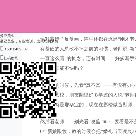
妆，老师当场教她用棉棒蘸点乳液擦眼角，再
班，老师能盯着每个人的手法，不会让你“蒙
其实新手学新娘化妆，优势比你想的大。比
曼亚美业
候对着镜子反复画，连午休都在琢磨“刚才老师
曼亚美业，专业培训，成就您的梦想

15012469837
有基础的人总改不掉之前的习惯，老师说“新

扫码拨号
一直这么画”的执念；还有时间——好多新手
走，进步能不快吗？
选机构的时候，先看“真不真”——有没有办
20家直营校，朋友圈里好多学过的人说“老师
家女儿就是那毕业的，现在在影楼做造型师
然后看老师——别光看“总监”title，要看是不是真
0年新娘跟妆，教的时候会把“婚礼当天凌晨3