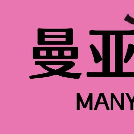
0基础能学新娘化妆吗？深圳很多机构早就把
小白开的。比如壹某拉的新娘造型基础班，
果肌，方脸的阴影要扫在颧骨两侧；眉毛画歪了
不放过。学完基础技法，还能碰韩式水光妆、中式
教“涂个粉底画个眉”就完事。
新手学这个，最怕“越学越懵”，但深圳机构
全所有工具——粉底刷分扁头（涂底妆）、
再一步步学打底：油皮怎么用散粉压T区不
色要从眼尾往眼头晕染）、眼线的弧度（内
如韩式盘发要怎么用卡子固定，不会刚做好
最实在的是能练手——好多学校会带学员去婚礼现场
不是站旁边看，是真的给伴娘试妆，或者帮