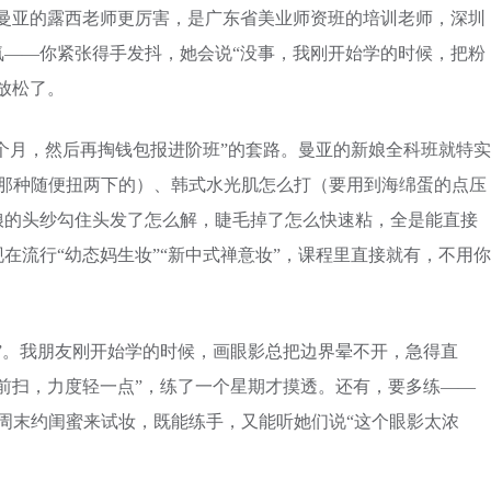
。曼亚的露西老师更厉害，是广东省美业师资班的培训老师，深圳
氛——你紧张得手发抖，她会说“没事，我刚开始学的时候，把粉
放松了。
半个月，然后再掏钱包报进阶班”的套路。曼亚的新娘全科班就特实
是那种随便扭两下的）、韩式水光肌怎么打（要用到海绵蛋的点压
娘的头纱勾住头发了怎么解，睫毛掉了怎么快速粘，全是能直接
在流行“幼态妈生妆”“新中式禅意妆”，课程里直接就有，不用你
”。我朋友刚开始学的时候，画眼影总把边界晕不开，急得直
前扫，力度轻一点”，练了一个星期才摸透。还有，要多练——
周末约闺蜜来试妆，既能练手，又能听她们说“这个眼影太浓
。