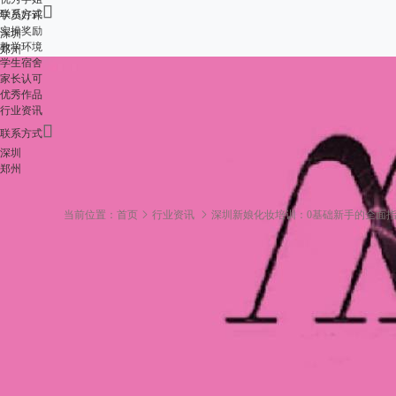

联系方式
学员好评
实操奖励
深圳
教学环境
郑州
学生宿舍
家长认可
优秀作品
行业资讯

联系方式
深圳
郑州
当前位置：
首页
行业资讯
深圳新娘化妆培训：0基础新手的全面
深圳新娘化妆培训：0
2025-10-16