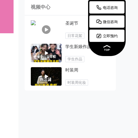
视频中心

电话咨询

微信咨询
圣诞节

日常花絮
立即预约
学生新娘作品
学生作品
时装周
时装周化妆