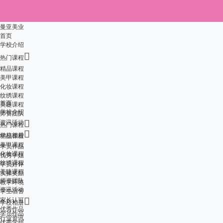
曼亚美业
首页
学校介绍

热门课程
精品课程
美甲课程
化妆课程
纹绣课程
首页
美睫课程
学校介绍
师资团队
资讯活动

热门课程

学校相册
精品课程
美甲课程
学员作品
化妆课程
优秀学姐
纹绣课程
学员好评
美睫课程
实操奖励
师资团队
教学环境
资讯活动
学生宿舍
家长认可

学校相册
优秀作品
学员作品
行业资讯
优秀学姐