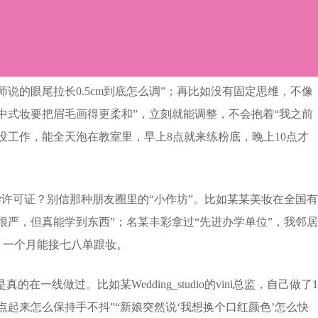
补一层浅粉色眼影，比在教室里练10次都管用。而且他们是小
混过关”。
如那股新鲜劲——上课前会提前查好今天要学的妆型，练习的时
说的眼尾拉长0.5cm到底怎么调”；再比如没有固定思维，不像
中式妆要把眉毛画得更柔和”，立刻就能调整，不会抱着“我之前
没工作，能全天泡在教室里，早上8点就来练粉底，晚上10点才
学许可证？别信那种朋友圈里的“小作坊”。比如某某美妆在全国有
很严，但真能学到东西”；名某丰彩拿过“先进办学单位”，我邻居
，一个月能接七八单跟妆。
的在一线做过。比如某Wedding_studio的vini总监，自己做了1
点起来怎么保持手不抖”“新娘突然说‘我想换个口红颜色’怎么快