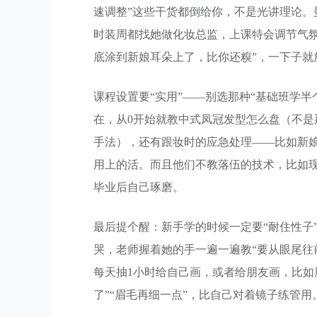
速调整”这些干货都倒给你，不是光讲理论
时装周都找她做化妆总监，上课特会调节气
底涂到新娘耳朵上了，比你还糗”，一下子就
课程设置要“实用”——别选那种“基础班学
在，从0开始就教中式凤冠发型怎么盘（不
手法），还有跟妆时的应急处理——比如新
用上的活。而且他们不教落伍的技术，比如现
毕业后自己琢磨。
最后提个醒：新手学的时候一定要“耐住性子
哭，老师握着她的手一遍一遍教“要从眼尾往
每天抽1小时给自己画，或者给朋友画，比如
了”“眉毛再细一点”，比自己对着镜子练管用