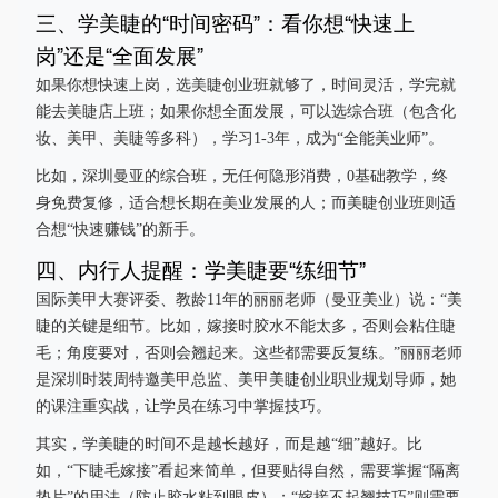
三、学美睫的“时间密码”：看你想“快速上
岗”还是“全面发展”
如果你想快速上岗，选美睫创业班就够了，时间灵活，学完就
能去美睫店上班；如果你想全面发展，可以选综合班（包含化
妆、美甲、美睫等多科），学习1-3年，成为“全能美业师”。
比如，深圳曼亚的综合班，无任何隐形消费，0基础教学，终
身免费复修，适合想长期在美业发展的人；而美睫创业班则适
合想“快速赚钱”的新手。
四、内行人提醒：学美睫要“练细节”
国际美甲大赛评委、教龄11年的丽丽老师（曼亚美业）说：“美
睫的关键是细节。比如，嫁接时胶水不能太多，否则会粘住睫
毛；角度要对，否则会翘起来。这些都需要反复练。”丽丽老师
是深圳时装周特邀美甲总监、美甲美睫创业职业规划导师，她
的课注重实战，让学员在练习中掌握技巧。
其实，学美睫的时间不是越长越好，而是越“细”越好。比
如，“下睫毛嫁接”看起来简单，但要贴得自然，需要掌握“隔离
垫片”的用法（防止胶水粘到眼皮）；“嫁接不起翘技巧”则需要