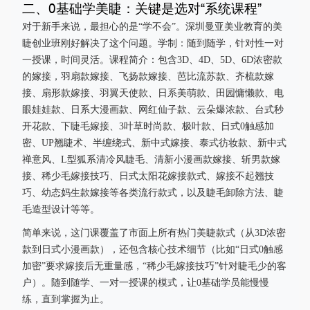
二、0基础学美睫：关键是选对“系统课程”
对于新手来说，最担心的是“学不会”。深圳曼亚美业教育的美
睫创业班刚好解决了这个问题。学制：随到随学，针对性一对
一授课，时间灵活。课程简介：包含3D、4D、5D、6D浓密款
的嫁接，羽扇款嫁接、飞扬款嫁接、芭比流苏款、齐梳款嫁
接、扇形款嫁接、羽翼天使款、日系美萌款、田园慵懒款、电
眼娃娃款、日系大漫画款、网红仙子款、云朵爆浓款、台式秒
开花款、下睫毛嫁接、3叶草时尚款、极叶款、日式0触感加
密、UP翘睫术、半缠绕式、新中式嫁接、泰式彷妆款、新中式
禅意风、L型狐系清冷风睫毛、清新小漫画款嫁接、斩男款嫁
接、稀少毛嫁接技巧、日式太阳花嫁接款式、嫁接不起翘技
巧、幼态妈生款嫁接等各类流行款式，以及睫毛卸除方法、睫
毛造型设计等等。
简单来说，这门课覆盖了市面上所有热门美睫款式（从3D浓密
款到日式小漫画款），还包含核心技术细节（比如“日式0触感
加密”要求嫁接后无重量感，“稀少毛嫁接技巧”针对睫毛少的客
户）。随到随学、一对一授课的模式，让0基础学员能慢慢
练，直到掌握为止。