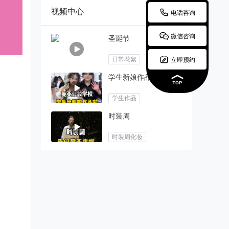
视频中心

电话咨询

微信咨询
圣诞节

日常花絮
立即预约
学生新娘作品
学生作品
时装周
时装周化妆