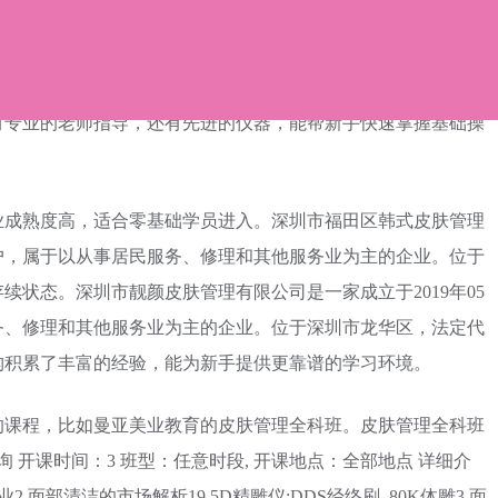
机构学皮肤管理，比如某医疗美容机构。某医疗美容机构在皮肤
并且收费公开透明，做M22光子嫩肤费用一般在560元起，激光
激光点痣单次60元起，正版赛诺龙超皮秒淡斑1960元左右，做皮肤
有专业的老师指导，还有先进的仪器，能帮新手快速掌握基础操
业成熟度高，适合零基础学员进入。深圳市福田区韩式皮肤管理
工商户，属于以从事居民服务、修理和其他服务业为主的企业。位于
状态。深圳市靓颜皮肤管理有限公司是一家成立于2019年05
务、修理和其他服务业为主的企业。位于深圳市龙华区，法定代
构积累了丰富的经验，能为新手提供更靠谱的学习环境。
的课程，比如曼亚美业教育的皮肤管理全科班。皮肤管理全科班
 开课时间：3 班型：任意时段, 开课地点：全部地点 详细介
2.面部清洁的市场解析19.5D精雕仪:DDS经络刷_80K体雕3.面