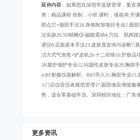
延伸内容
：如果想在深圳学皮肤管理，曼亚美
类：精品课程 班制：小班 课时：请咨询 开课
部点穴+颈部手法18.身体附加项目专业2.面部清
法实操20.5D精雕仪:磁能震动4.穴位、肌肉
谱仪6.店面基本手法23.皮肤度咨询与诊断7.基
洁方式气泡笔+铲皮机26.十二经络10.护肤品
28.眼护颈护专业12.问题性皮肤专业29.胸部
4.RF射频仪器解析、BIO导入31.胸部专业1
3.门店仪容仪表规范管理17.面部项目增值服
势，适合零基础学员。深圳校区地址：广东省
更多资讯