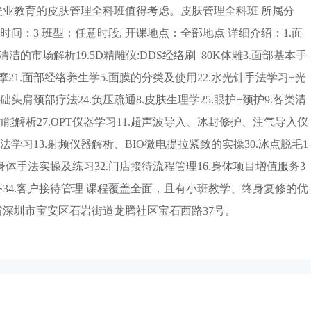
业教育的皮肤管理全科班值得考虑。皮肤管理全科班 所属分
时间：3 班型：任意时段, 开课地点：全部地点 详细介绍：1.面
洁的市场解析19.5D精雕仪:DDS经络刷_80K体雕3.面部基本手
按摩21.面部经络养生学5.面膜的分类及使用22.水光针手法学习+光
础头肩颈部疗法24.负压疏通8.皮肤生理学25.眼护+颈护9.各类清
功能解析27.OPT仪器学习11.超声波导入、冰封修护、注气导入仪
手法学习13.射频仪器解析、BIO微电提拉紧致的实操30.冰点脱毛1
5.身体手法实操及练习32.门店接待流程管理16.身体项目增值服务3
务34.客户接待管理 课程覆盖全面，且有小班教学、终身复修的优
深圳市宝安区石岩街道龙腾社区宝石西路37号。