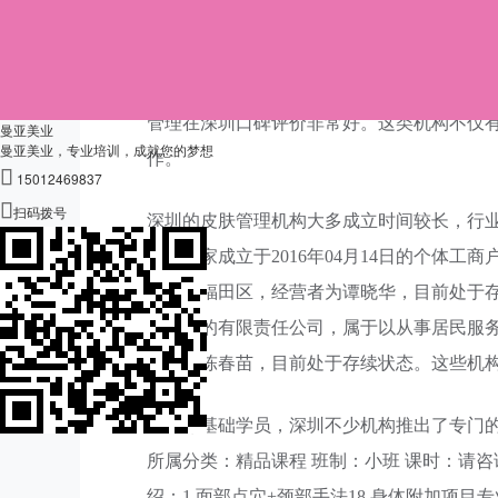
在深圳，很多零基础的人都选择去口碑好的
管理方面很有实力，相关仪器设备先进齐全，
淡斑960元起，觉醒焕肤补水2180元左右，
管理在深圳口碑评价非常好。这类机构不仅
曼亚美业
曼亚美业，专业培训，成就您的梦想
作。

15012469837

扫码拨号
深圳的皮肤管理机构大多成立时间较长，行
店是一家成立于2016年04月14日的个体
深圳市福田区，经营者为谭晓华，目前处于存续
月21日的有限责任公司，属于以从事居民服
表人为陈春苗，目前处于存续状态。这些机
针对零基础学员，深圳不少机构推出了专门
所属分类：精品课程 班制：小班 课时：请咨询
绍：1.面部点穴+颈部手法18.身体附加项目专业