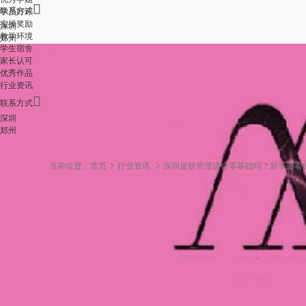

联系方式
学员好评
实操奖励
深圳
教学环境
郑州
学生宿舍
家长认可
优秀作品
行业资讯

联系方式
深圳
郑州
当前位置：
首页
行业资讯
深圳皮肤管理适合零基础吗？新手必看
深圳皮肤管理适合零
本地机构选择
2025-10-23