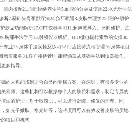
位、肌肉按摩21.面部经络养生学5.面膜的分类及使用22.水光针手法
诊断7.基础头肩颈部疗法24.负压疏通8.皮肤生理学25.眼护+颈护
0.护肤品功能解析27.OPT仪器学习11.超声波导入、冰封修护、注
29.胸部手法学习13.射频仪器解析、BIO微电提拉紧致的实操30.
胸部专业15.身体手法实操及练习32.门店接待流程管理16.身体项目
项目增值服务34.客户接待管理 课程涵盖从基础手法到仪器操作、
到更多指导。
基础的人也能找到适合自己的专属方案。在深圳，有很多专业的
的美容师。这些机构可以根据每个人的肤质和需求，制定专属的
行控油的护理；对于敏感肌，可以进行舒缓、修复的护理。同
目，如光子嫩肤、水光针等，这些项目可以有效改善皮肤的质地
合的项目和机构。