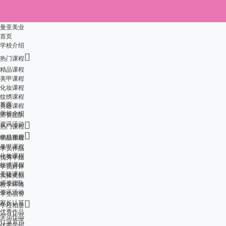
曼亚美业
首页
学校介绍

热门课程
精品课程
美甲课程
化妆课程
纹绣课程
首页
美睫课程
学校介绍
师资团队
资讯活动

热门课程

学校相册
精品课程
美甲课程
学员作品
化妆课程
优秀学姐
纹绣课程
学员好评
美睫课程
实操奖励
师资团队
教学环境
资讯活动
学生宿舍
家长认可

学校相册
优秀作品
学员作品
行业资讯
优秀学姐