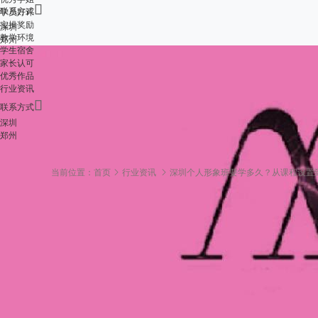

联系方式
学员好评
实操奖励
深圳
教学环境
郑州
学生宿舍
家长认可
优秀作品
行业资讯

联系方式
深圳
郑州
当前位置：
首页
行业资讯
深圳个人形象班要学多久？从课程设置
深圳个人形象班要学
实用指南
2025-10-31