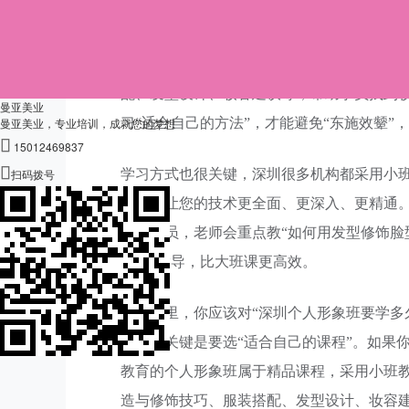
为什么要花这些时间？因为形象提升从来不是
的：我们的专业形象设计师将通过专业的形
配、发型设计、妆容建议等，帮助学员找到
曼亚美业
曼亚美业，专业培训，成就您的梦想
习“适合自己的方法”，才能避免“东施效颦”

15012469837

扫码拨号
学习方式也很关键，深圳很多机构都采用小班
机会，让您的技术更全面、更深入、更精通
圆的学员，老师会重点教“如何用发型修饰脸
一”的指导，比大班课更高效。
看到这里，你应该对“深圳个人形象班要学多久
读），关键是要选“适合自己的课程”。如果
教育的个人形象班属于精品课程，采用小班
造与修饰技巧、服装搭配、发型设计、妆容