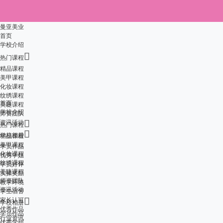
曼亚美业
首页
学校介绍

热门课程
精品课程
美甲课程
化妆课程
纹绣课程
首页
美睫课程
学校介绍
师资团队
资讯活动

热门课程

学校相册
精品课程
美甲课程
学员作品
化妆课程
优秀学姐
纹绣课程
学员好评
美睫课程
实操奖励
师资团队
教学环境
资讯活动
学生宿舍
家长认可

学校相册
优秀作品
学员作品
行业资讯
优秀学姐