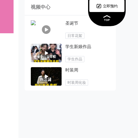

立即预约
视频中心
圣诞节
日常花絮
学生新娘作品
学生作品
时装周
时装周化妆