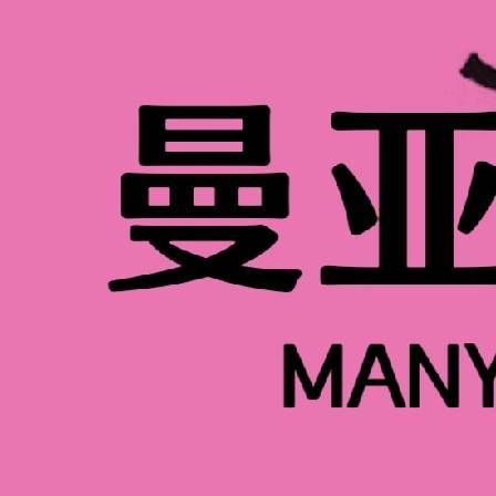
想提升个人形象的深圳小伙伴，肯定都有过这
答案藏在课程内容和学习方式里，不同机构的
比如深圳某美妆学院的个人形象设计提升班，就
天，也可半工半读，依个人情况而定，学会为
既能集中时间快速掌握技巧，也能利用空闲
那具体学什么呢？深圳曼亚美业教育的个人
对个人形象的认识和提升，从多个方面帮助
容：形象塑造与修饰技巧：课程将教授如何
风格和特点。学员将学习如何根据不同场合
搭配原则。从“认识自己”到“打造风格”，从
扣“实用”二字。