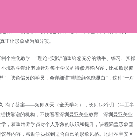
“随便学几招”就能搞定的。就像深圳某形象设计培训班强调
象分析和诊断，为学员提供个性化的形象设计方案。包括服装搭
较适合自己的形象风格，提升自信心和个人魅力。只有系统学
，真正让形象成为加分项。
制个性化教学，“理论+实践”偏重给您充分的动手、练习、实操
。小班教学能让老师针对每个学员的特点调整内容，比如脸形偏
型”；肤色偏黄的学员，会详细讲“哪些颜色能显白”，这种“一对
”有了答案——短则20天（全天学习），长则1-3个月（半工半
你想找靠谱的机构，不妨看看深圳曼亚美业教育：深圳曼亚美业
教学，着重培养学员对个人形象的认识和提升，课程涵盖形象塑
建议等内容，帮助学员找到适合自己的形象风格。地址在宝安区