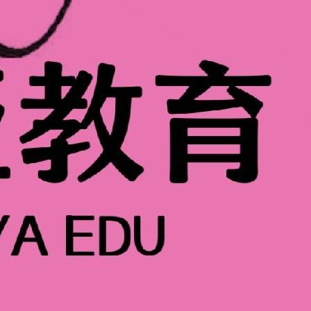
样的疑问：“报个个人形象班，到底要学多久才能见效？”其实
安排各有侧重，但核心都是“实用”和“灵活”。
给出了明确的时间框架：上课课时30课时，全天学习20-30
止。这种“弹性学制”刚好适合想兼顾工作和学习的职场人——
慢慢琢磨，直到完全学会。
形象班给出了清晰的脉络：个人形象管理课程培训着重培养学员
学员打造更好的自己。以下是个人形象管理课程培训包括的内
通过服装、发型、妆容等外在形象塑造与修饰技巧，来展示个人
和角色来选择适合的服饰打扮，并了解不同颜色、款式和材质的
“服装搭配”到“场合适配”，覆盖了个人形象的全流程，每一步都紧