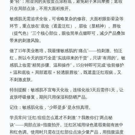
要‘轻’：用湿润的美妆蛋点涂粉底，避免刷子来回摩擦；遮瑕
只在局部点涂，不用大面积推开。
敏感肌无需追求全妆，可省略复杂的修容、大面积眼影晕染等
环节，重点放在‘底妆（遮盖泛红）、眉妆（显精神）、唇妆
（提气色）’三个核心部位，眼妆简单点缀即可，减少产品叠加
带来的刺激风险。
做了15年美业教培，我最懂敏感肌的‘痛点’——怕刺激、怕泛
红，所以今天的技巧全是‘实战得来的干货’，只讲‘有用的’。敏
感肌上妆需‘精简步骤、温和操作’，15分钟即可完成‘妆前修护
+ 温和底妆 + 局部遮瑕 + 轻透眼唇妆’，既遮盖泛红瑕疵，又
不刺激皮肤。
特别提醒：敏感肌不宜每天化妆，连续化妆3天后需停1天，让
皮肤呼吸修复，期间只用保湿和防晒产品。
记住：敏感肌化妆，‘少即是多’是永恒真理。
学员常问‘泛红/痘痘怎么遮才不刺激’？我教你们‘两点秘
诀’——局部点涂+指腹拍开。泛红区域用绿色遮瑕膏能有效中
和红色调。使用时只需在泛红部位点涂少量产品，用指腹温度