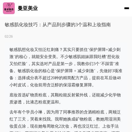
曼亚美业
敏感肌化妆技巧：从产品到步骤的3个温和上妆指南
02/26
敏感肌想化妆又怕泛红刺痛？其实只要抓住‘保护屏障+减少刺
激’的核心，就能安全变美。不少敏感肌姐妹跟我吐槽‘想化妆
又怕烂脸’，其实选对产品是第一步，我教你们3个‘不踩雷’准
备。敏感肌化妆的核心是‘保护屏障 + 减少刺激’，先做好3项准
备：选择成分表不超过20种的精简配方产品，提前在耳后做48
小时皮试，化妆前用含泛醇的保湿霜修复屏障。
底妆首选矿物质粉底，其颗粒能反射紫外线，还能减少化学物
质渗透，比液态粉底更温和。
去年有个学员小琳，因为用了同事推荐的含酒精粉底，两颊泛
红了三天，哭着来找我。我帮她换成矿物粉底，教她用湿润美
妆蛋点涂，现在她每周敢化2次妆，再也没泛红过。上妆手法