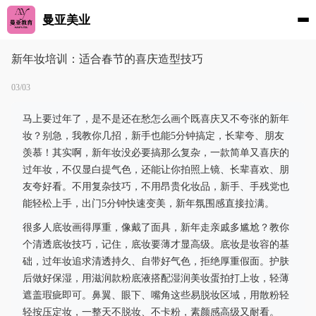
曼亚美业
新年妆培训：适合春节的喜庆造型技巧
03/03
马上要过年了，是不是还在愁怎么画个既喜庆又不夸张的新年
妆？别急，我教你几招，新手也能5分钟搞定，长辈夸、朋友
羡慕！其实啊，新年妆没必要搞那么复杂，一款简单又喜庆的
过年妆，不仅显白提气色，还能让你拍照上镜、长辈喜欢、朋
友夸好看。不用复杂技巧，不用昂贵化妆品，新手、手残党也
能轻松上手，出门5分钟快速变美，新年氛围感直接拉满。
很多人底妆画得厚重，像戴了面具，新年走亲戚多尴尬？教你
个清透底妆技巧，记住，底妆要薄才显高级。底妆是妆容的基
础，过年妆追求清透持久、自带好气色，拒绝厚重假面。护肤
后做好保湿，用滋润款粉底液搭配湿润美妆蛋拍打上妆，轻薄
遮盖瑕疵即可。鼻翼、眼下、嘴角这些易脱妆区域，用散粉轻
轻按压定妆，一整天不脱妆、不卡粉，素颜感高级又耐看。