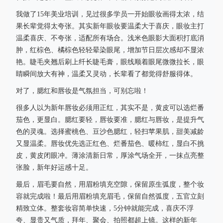
我做了15年美业培训，见过很多学员一开始眼妆画得太浓，结
果长辈觉得太夸张。其实新年眼妆要温柔大于喜庆，眼妆主打
温柔喜庆、不夸张，适配所有场合。浅米色眼影大面积打底消
肿，红棕色、橘棕色轻轻晕染眼尾，增加节日层次感却不显浓
艳。睫毛夹翘后刷上纤长睫毛膏，眼线顺着眼尾微微拉长，眼
睛瞬间放大有神，温柔又灵动，长辈看了都觉得舒服得体。
对了，腮红和唇妆是气氛担当，可别忘啦！
很多人以为新年唇妆必须用正红，其实不是，黄皮可以选烂番
茄色，更显白。腮红要轻，唇妆要准，腮红与唇妆，是提升气
色的灵魂。选择蜜桃色、豆沙色腮红，轻扫苹果肌，甜美减龄
又显温柔。唇妆优先选正红色、烂番茄色、暖柿红，显白不挑
皮，黄皮闭眼冲。薄涂清新日常，厚涂气场全开，一抹点亮整
张脸，新年好运感十足。
最后，眉毛要自然，用眉粉填充空隙，保留原生弧度，整个妆
容就完成啦！最后用眉粉填充眉毛，保留自然弧度，五官立刻
精致立体。整套妆容简单快速，5分钟就能完成，喜庆不浮
夸、显贵又气质，拜年、聚会、拍照都超上镜。这样的新年