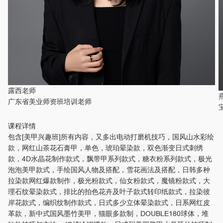
露西老师
广东省美业师资班培训老师
课程详情
包含[美甲兴趣班]所有内容，又多出电动打磨机技巧，国风山水彩绘
款，网红山茶花石膏甲，单色，琥珀晕染款，双色渐变日式刺绣
款，4D水晶花制作款式，飘带甲系列款式，糖衣粉系列款式，极光
泡泡美甲款式，手绘国风人物及搭配，雪花画法及搭配，日韩多种
拉染款网红爆款制作，极光粉款式，仙女粉款式，魔镜粉款式，大
理石纹晕染款式，排比的拍色花卉及叶子款式转印纸款式，拉染彼
岸花款式，编织纹制作款式，日式多少立体晕染款式，日系网红皮
革款，新中式国风墨竹美甲，猫眼多款制，DOUBLE180球体，堆