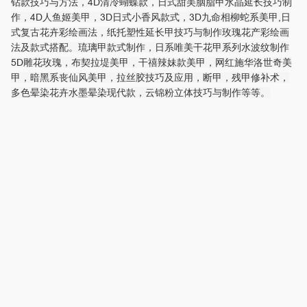
钻款技巧与方法，4D清冷蝴蝶款，日式甜美胭脂甲水晶延长技巧制
作，4D人鱼姬美甲，3D日式小香风款式，3D九命相柳蛇系美甲,日
式复古花卉彩绘画法，纸托塑性延长甲技巧与制作玫瑰花产彩绘画
法及款式搭配。琉璃甲款式制作，日系唯美干花甲系列水波纹制作
5D雕花玫瑰，布契拉堤美甲，干禧辣妹款美甲，网红施华洛世奇美
甲，暗黑系丧仙风美甲，拉丝胶技巧及应用，断甲，残甲修补术，
多色晕染花卉水墨晕染现代款，云锦粉立体技巧与制作等等。