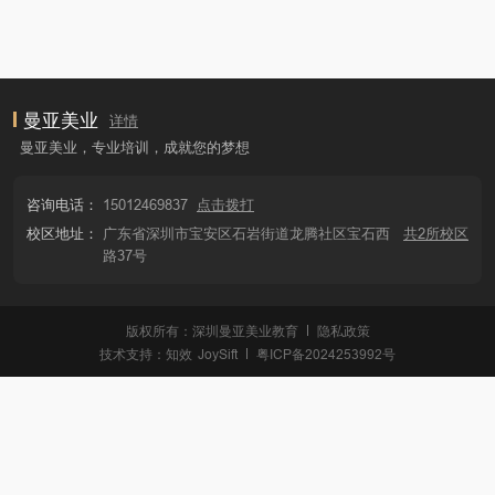
曼亚美业
详情
曼亚美业，专业培训，成就您的梦想
咨询电话：
15012469837
点击拨打
校区地址：
广东省深圳市宝安区石岩街道龙腾社区宝石西
共2所校区
路37号
版权所有：深圳曼亚美业教育
隐私政策
技术支持：
知效
JoySift
粤ICP备2024253992号