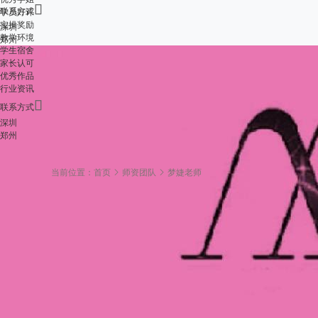

联系方式
学员好评
实操奖励
深圳
教学环境
郑州
学生宿舍
家长认可
优秀作品
行业资讯

联系方式
深圳
郑州
当前位置：
首页
师资团队
梦婕老师