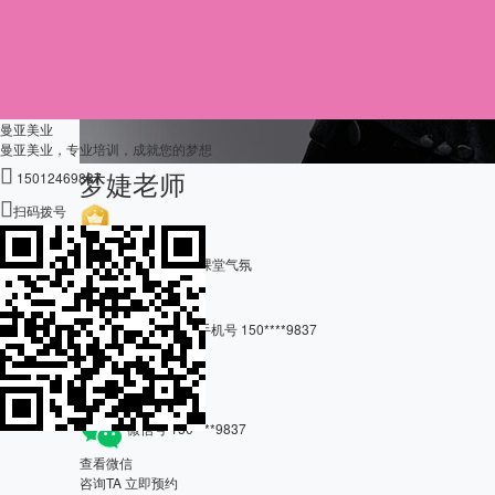
曼亚美业
曼亚美业，专业培训，成就您的梦想

梦婕老师
15012469837

扫码拨号
化妆师考评员
个人优势：善于调节课堂气氛
手机号
150****9837
查看电话
微信号
150****9837
查看微信
咨询TA
立即预约