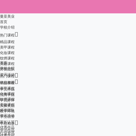
曼亚美业
首页
学校介绍

热门课程
精品课程
美甲课程
化妆课程
纹绣课程
首页
美睫课程
学校介绍
师资团队
资讯活动

热门课程

学校相册
精品课程
美甲课程
学员作品
化妆课程
优秀学姐
纹绣课程
学员好评
美睫课程
实操奖励
师资团队
教学环境
资讯活动
学生宿舍
家长认可

学校相册
优秀作品
学员作品
行业资讯
优秀学姐